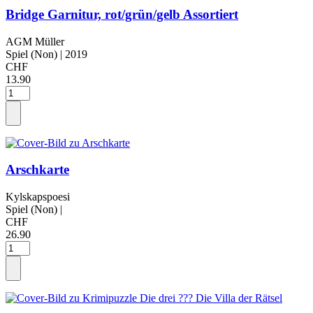
Bridge Garnitur, rot/grün/gelb Assortiert
AGM Müller
Spiel (Non)
| 2019
CHF
13.90
Arschkarte
Kylskapspoesi
Spiel (Non)
|
CHF
26.90