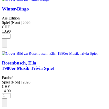
Winter-Bingo
Ars Edition
Spiel (Non)
| 2026
CHF
13.90
Rosenbusch, Ella
1980er Musik Trivia Spiel
Pattloch
Spiel (Non)
| 2026
CHF
14.90