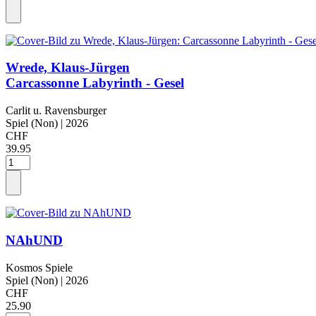
Wrede, Klaus-Jürgen
Carcassonne Labyrinth - Gesel
Carlit u. Ravensburger
Spiel (Non)
| 2026
CHF
39.95
NAhUND
Kosmos Spiele
Spiel (Non)
| 2026
CHF
25.90