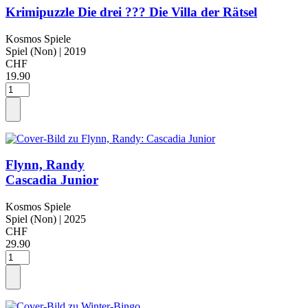
Krimipuzzle Die drei ??? Die Villa der Rätsel
Kosmos Spiele
Spiel (Non)
| 2019
CHF
19.90
Flynn, Randy
Cascadia Junior
Kosmos Spiele
Spiel (Non)
| 2025
CHF
29.90