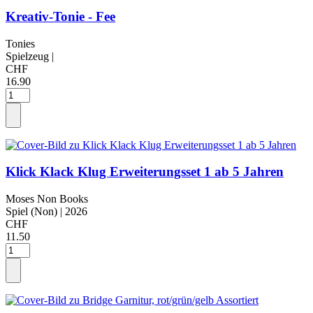
Kreativ-Tonie - Fee
Tonies
Spielzeug
|
CHF
16.90
Klick Klack Klug Erweiterungsset 1 ab 5 Jahren
Moses Non Books
Spiel (Non)
| 2026
CHF
11.50