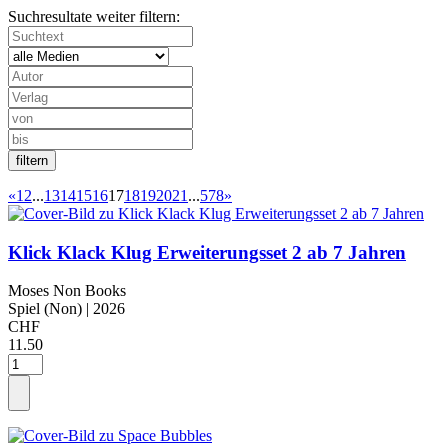
Suchresultate weiter filtern:
«
1
2
...
13
14
15
16
17
18
19
20
21
...
578
»
Klick Klack Klug Erweiterungsset 2 ab 7 Jahren
Moses Non Books
Spiel (Non)
| 2026
CHF
11.50