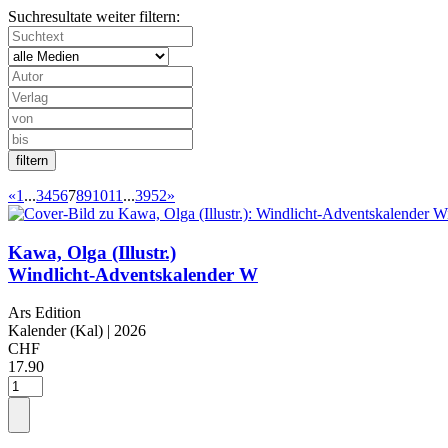
Suchresultate weiter filtern:
«
1
...
3
4
5
6
7
8
9
10
11
...
3952
»
Kawa, Olga (Illustr.)
Windlicht-Adventskalender W
Ars Edition
Kalender (Kal)
| 2026
CHF
17.90