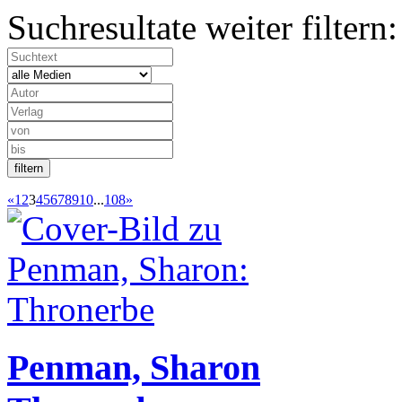
Suchresultate weiter filtern:
«
1
2
3
4
5
6
7
8
9
10
...
108
»
Penman, Sharon