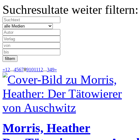
Suchresultate weiter filtern:
«
1
2
...
4
5
6
7
8
9
10
11
12
...
349
»
Morris, Heather