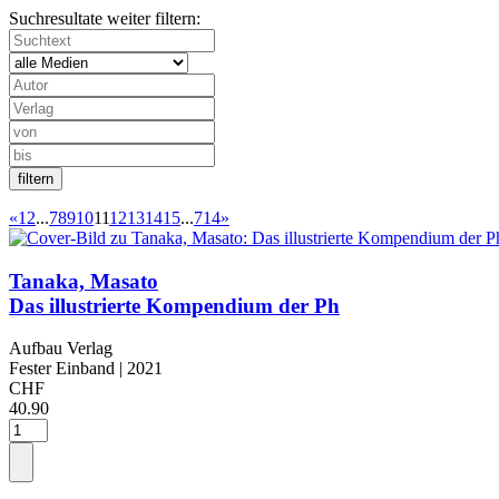
Suchresultate weiter filtern:
«
1
2
...
7
8
9
10
11
12
13
14
15
...
714
»
Tanaka, Masato
Das illustrierte Kompendium der Ph
Aufbau Verlag
Fester Einband
| 2021
CHF
40.90