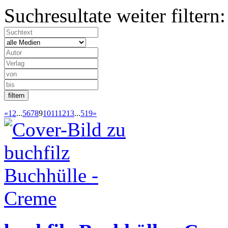
Suchresultate weiter filtern:
«
1
2
...
5
6
7
8
9
10
11
12
13
...
519
»