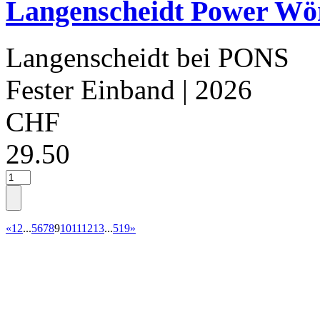
Langenscheidt Power Wör
Langenscheidt bei PONS
Fester Einband
| 2026
CHF
29.50
«
1
2
...
5
6
7
8
9
10
11
12
13
...
519
»