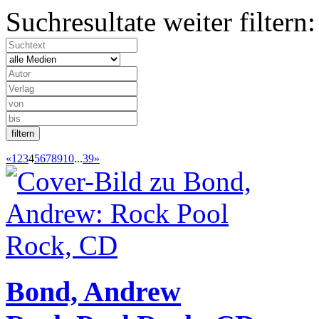
Suchresultate weiter filtern:
«
1
2
3
4
5
6
7
8
9
10
...
39
»
Bond, Andrew