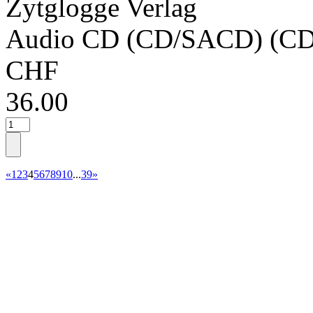
Zytglogge Verlag
Audio CD (CD/SACD) (CD
CHF
36.00
«
1
2
3
4
5
6
7
8
9
10
...
39
»