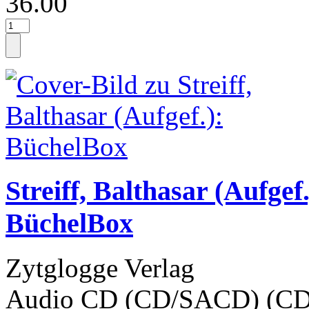
36.00
Streiff, Balthasar (Aufgef.
BüchelBox
Zytglogge Verlag
Audio CD (CD/SACD) (CD