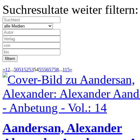
Suchresultate weiter filtern:
«
1
2
...
50
51
52
53
54
55
56
57
58
...
115
»
Aandersan, Alexander