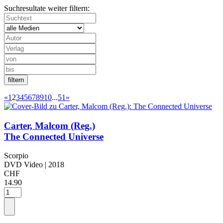
Suchresultate weiter filtern:
«
1
2
3
4
5
6
7
8
9
10
...
51
»
Carter, Malcom (Reg.)
The Connected Universe
Scorpio
DVD Video
| 2018
CHF
14.90