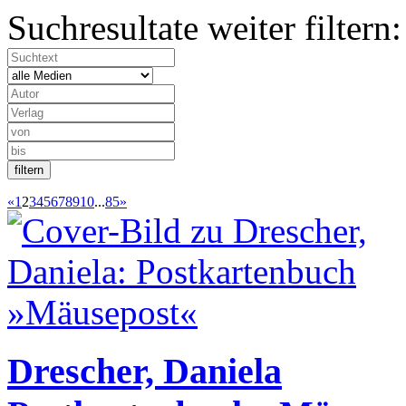
Suchresultate weiter filtern:
«
1
2
3
4
5
6
7
8
9
10
...
85
»
Drescher, Daniela