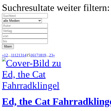
Suchresultate weiter filtern:
«
1
2
...
11
12
13
14
15
16
17
18
19
...
23
»
Ed, the Cat Fahrradkling