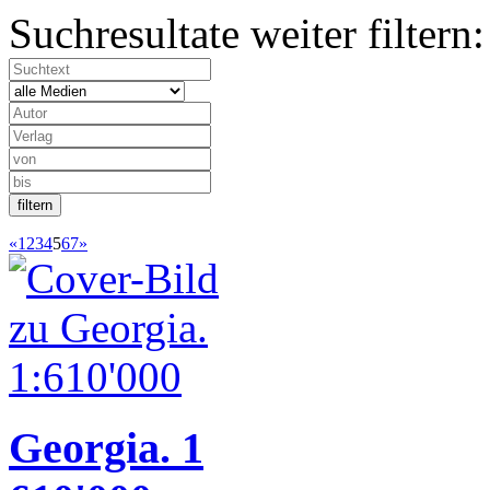
Suchresultate weiter filtern:
«
1
2
3
4
5
6
7
»
Georgia. 1