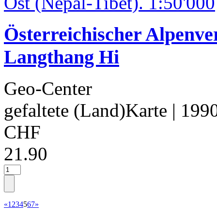
Österreichischer Alpenver
Langthang Hi
Geo-Center
gefaltete (Land)Karte
| 199
CHF
21.90
«
1
2
3
4
5
6
7
»