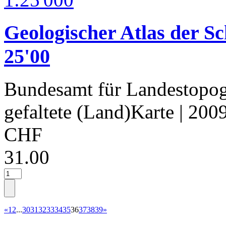
Geologischer Atlas der Sc
25'00
Bundesamt für Landestopog
gefaltete (Land)Karte
| 200
CHF
31.00
«
1
2
...
30
31
32
33
34
35
36
37
38
39
»