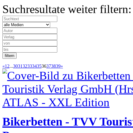
Suchresultate weiter filtern:
«
1
2
...
30
31
32
33
34
35
36
37
38
39
»
Bikerbetten - TVV Touri