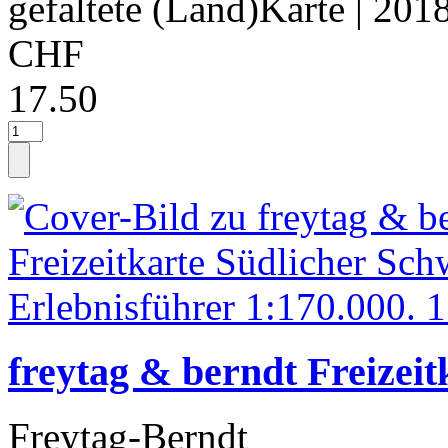
gefaltete (Land)Karte
| 201
CHF
17.50
freytag & berndt Freizei
Freytag-Berndt