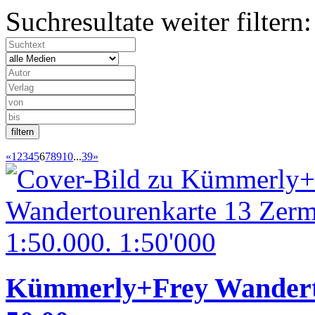
Suchresultate weiter filtern:
«
1
2
3
4
5
6
7
8
9
10
...
39
»
Kümmerly+Frey Wanderto