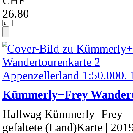
CHF
26.80
Kümmerly+Frey Wanderto
Hallwag Kümmerly+Frey
gefaltete (Land)Karte
| 201