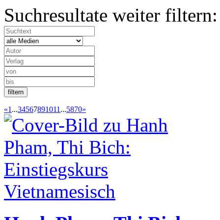
Suchresultate weiter filtern:
«
1
...
3
4
5
6
7
8
9
10
11
...
5870
»