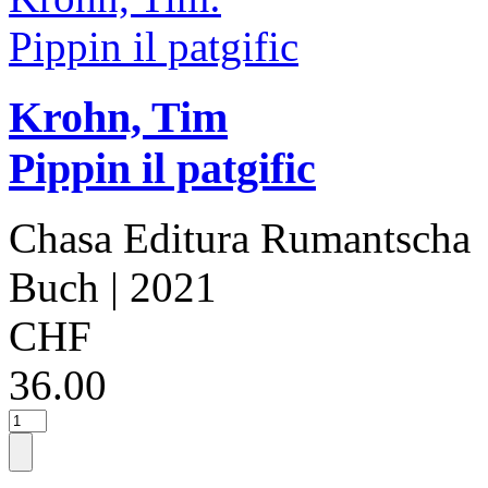
Krohn, Tim
Pippin il patgific
Chasa Editura Rumantscha
Buch
| 2021
CHF
36.00