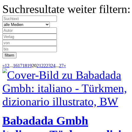
Suchresultate weiter filtern:
«
1
2
...
16
17
18
19
20
21
22
23
24
...
27
»
Babadada Gmbh