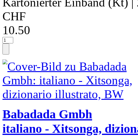
Kartonierter Einband (Kt)
|
CHF
10.50
Babadada Gmbh
italiano - Xitsonga, diziona