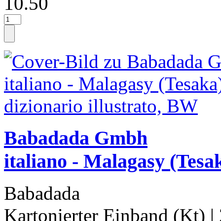
10.50
Babadada Gmbh
italiano - Malagasy (Tesak
Babadada
Kartonierter Einband (Kt)
|