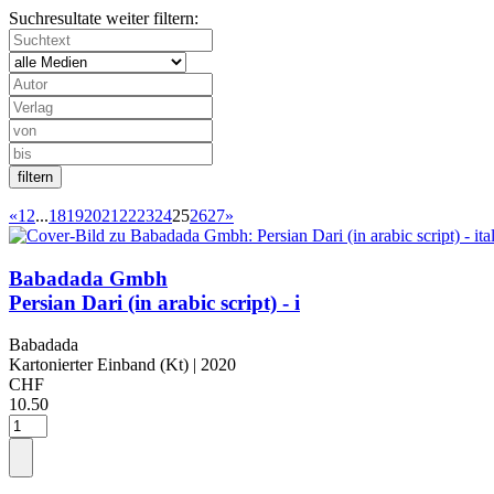
Suchresultate weiter filtern:
«
1
2
...
18
19
20
21
22
23
24
25
26
27
»
Babadada Gmbh
Persian Dari (in arabic script) - i
Babadada
Kartonierter Einband (Kt)
| 2020
CHF
10.50