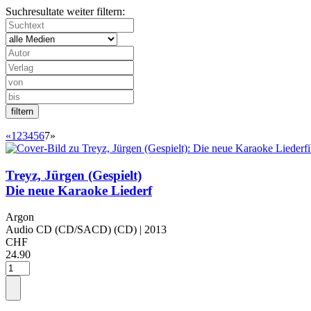
Suchresultate weiter filtern:
«
1
2
3
4
5
6
7
»
Treyz, Jürgen (Gespielt)
Die neue Karaoke Liederf
Argon
Audio CD (CD/SACD) (CD)
| 2013
CHF
24.90