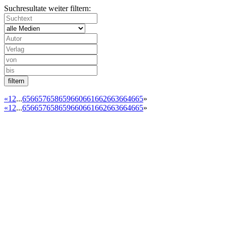
Suchresultate weiter filtern:
«
1
2
...
656
657
658
659
660
661
662
663
664
665
»
«
1
2
...
656
657
658
659
660
661
662
663
664
665
»