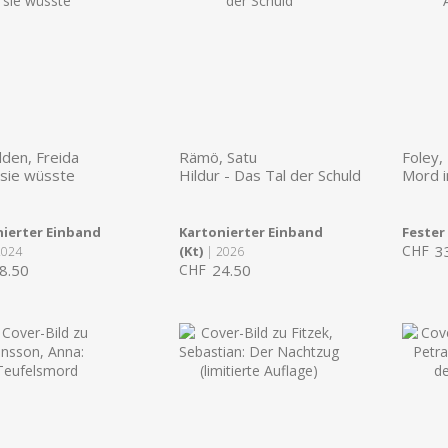
den, Freida
Rämö, Satu
Foley,
sie wüsste
Hildur - Das Tal der Schuld
Mord i
ierter Einband
Kartonierter Einband
Fester
CHF
3
(Kt)
2024
| 2026
8.50
CHF
24.50