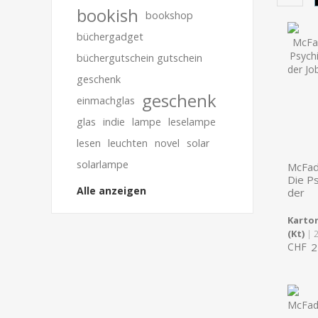
bookish
bookshop
büchergadget
büchergutschein gutschein
geschenk
geschenk
einmachglas
glas
indie
lampe
leselampe
lesen
leuchten
novel
solar
solarlampe
McFad
Die Ps
Alle anzeigen
der
Karton
(Kt)
| 
CHF
2