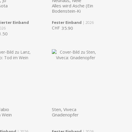
 Jo
Neuhaus, Nele
sota
Alles wird Asche (Ein
Bodenstein-Ki
ierter Einband
Fester Einband
| 2026
CHF
35.90
026
1.50
Fabio
Sten, Viveca
m Wein
Gnadenopfer
 Einband
Fester Einband
| 2026
| 2026