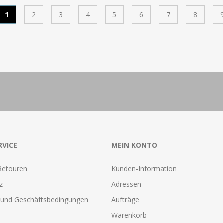
1
2
3
4
5
6
7
8
RVICE
MEIN KONTO
Retouren
Kunden-Information
z
Adressen
und Geschäftsbedingungen
Aufträge
Warenkorb