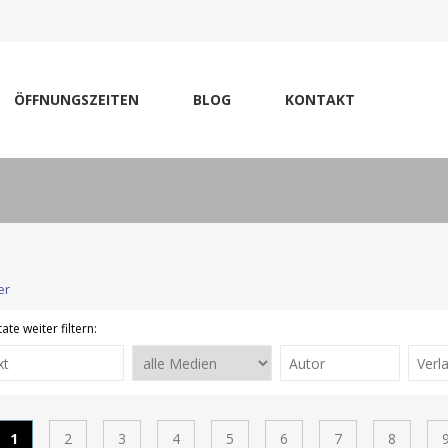
ÖFFNUNGSZEITEN
BLOG
KONTAKT
er
ate weiter filtern:
1
2
3
4
5
6
7
8