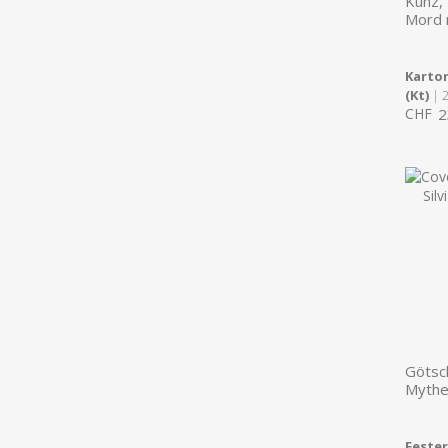
Kunz, 
Mord 
Karton
(Kt)
| 
CHF
2
Götsch
Myth
Feste