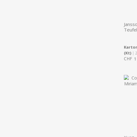
Janss
Teufe
Karton
(Kt)
| 
CHF
1