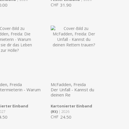
0.00
CHF
31.90
en, Freida
McFadden, Freida
termieterin - Warum
Der Unfall - Kannst du
deinen Re
ierter Einband
Kartonierter Einband
(Kt)
027
| 2026
4.50
CHF
24.50