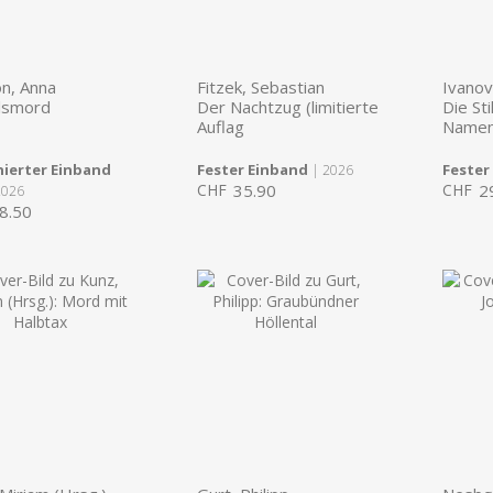
on, Anna
Fitzek, Sebastian
Ivanov
lsmord
Der Nachtzug (limitierte
Die Sti
Auflag
Name
ierter Einband
Fester Einband
Fester
| 2026
CHF
35.90
CHF
2
2026
8.50