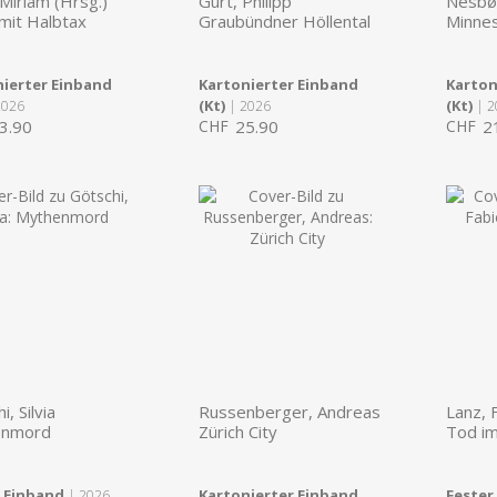
Miriam (Hrsg.)
Gurt, Philipp
Nesbø,
mit Halbtax
Graubündner Höllental
Minne
ierter Einband
Kartonierter Einband
Karton
(Kt)
(Kt)
2026
| 2026
| 2
3.90
CHF
25.90
CHF
2
i, Silvia
Russenberger, Andreas
Lanz, 
enmord
Zürich City
Tod i
r Einband
Kartonierter Einband
Fester
| 2026