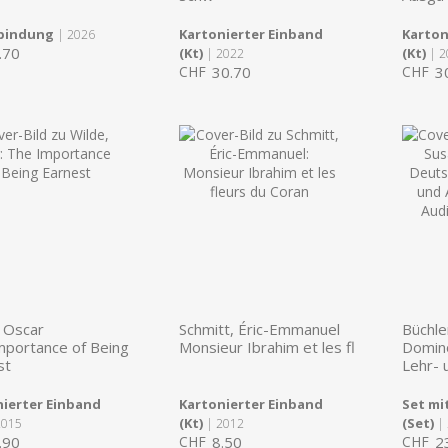
lbindung
Kartonierter Einband
Karton
| 2026
.70
(Kt)
(Kt)
| 2022
| 2
CHF
30.70
CHF
3
, Oscar
Schmitt, Éric-Emmanuel
Büchle
mportance of Being
Monsieur Ibrahim et les fl
Domin
st
Lehr- 
ierter Einband
Kartonierter Einband
Set mit
(Kt)
(Set)
2015
| 2012
| 
.90
CHF
8.50
CHF
2