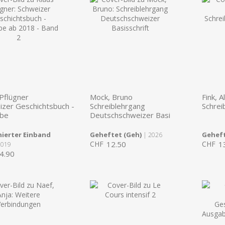
Pflügner
Mock, Bruno
Fink, 
izer Geschichtsbuch -
Schreiblehrgang
Schrei
be
Deutschschweizer Basi
ierter Einband
Geheftet (Geh)
Geheft
| 2026
CHF
12.50
CHF
1
2019
4.90