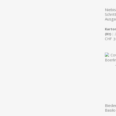
Niebis
Schrit
Ausga
Karton
(Kt)
| 
CHF
3
Bieder
Basilo