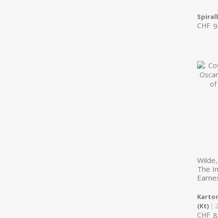
Spira
CHF
9
Wilde
The I
Earne
Karton
(Kt)
| 
CHF
8