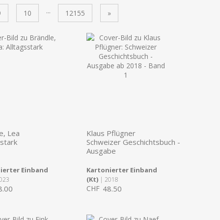
...
9
10
12155
»
e, Lea
Klaus Pflügner
sstark
Schweizer Geschichtsbuch -
Ausgabe
ierter Einband
Kartonierter Einband
(Kt)
023
| 2018
8.00
CHF
48.50