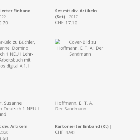
ierter Einband
Set mit div. Artikeln
(Set)
022
| 2017
0.70
CHF
17.10
r, Susanne
Hoffmann, E. T. A.
o Deutsch 1 NEU I
Der Sandmann
und
 div. Artikeln
Kartonierter Einband (Kt)
|
CHF
4.90
2020
3.60