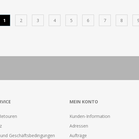
1
2
3
4
5
6
7
8
RVICE
MEIN KONTO
Retouren
Kunden-Information
z
Adressen
und Geschäftsbedingungen
Aufträge