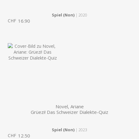
Spiel (Non)
| 2020
CHF
16.90
Novel, Ariane
Grüezi! Das Schweizer Dialekte-Quiz
Spiel (Non)
| 2023
CHF
12.50