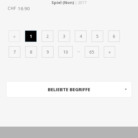
Spiel (Non)
| 2017
CHF
16.90
«
1
2
3
4
5
6
...
7
8
9
10
65
»
BELIEBTE BEGRIFFE