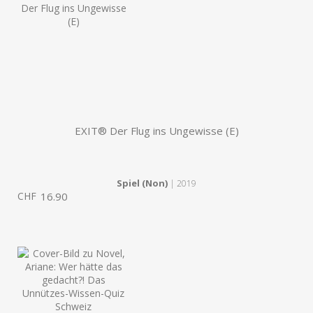
EXIT® Der Flug ins Ungewisse (E)
Spiel (Non)
| 2019
CHF
16.90