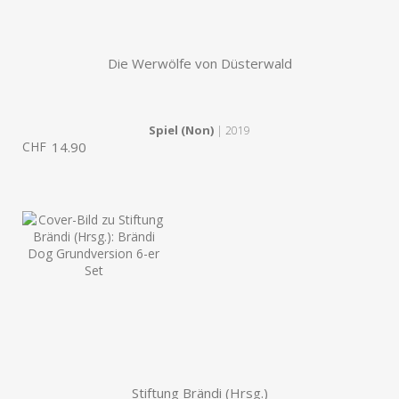
Die Werwölfe von Düsterwald
Spiel (Non)
| 2019
CHF
14.90
Stiftung Brändi (Hrsg.)