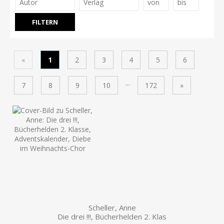
«
1
2
3
4
5
6
...
7
8
9
10
172
»
Scheller, Anne
Die drei !!!, Bücherhelden 2. Klas