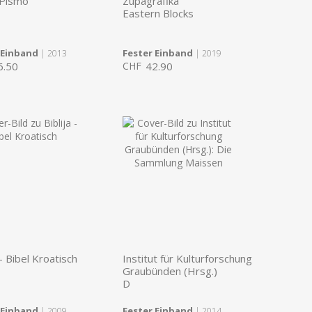
 Pismo
Zupagrafika
Eastern Blocks
 Einband
Fester Einband
| 2013
| 2019
6.50
CHF
42.90
 - Bibel Kroatisch
Institut für Kulturforschung
Graubünden (Hrsg.)
D
 Einband
Fester Einband
| 2009
| 2014