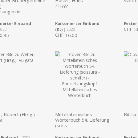
huter Brüdergemeine
Hasler, Hans
Sveto
)
??????
osungen in
ierter Einband
Kartonierter Einband
Fester
CHF
5
(Kt)
2025
| 2020
0.95
CHF
16.00
, Robert (Hrsg.)
Mittellateinisches
Biblija
ta
Wörterbuch 54. Lieferung
(sciss
r Einband
Kartonierter Einband
Fester
| 2007