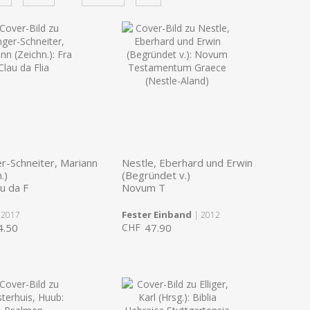
-Schneiter, Mariann
Nestle, Eberhard und Erwin
.)
(Begründet v.)
au da F
Novum T
Fester Einband
 2017
| 2012
4.50
CHF
47.90