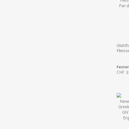
Glatth
Flies
Feste
CHF
3