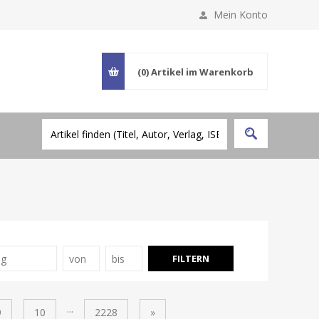
Mein Konto
(0)
Artikel im Warenkorb
...
9
10
2228
»