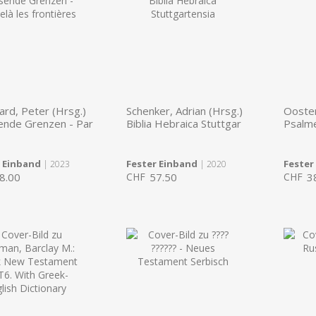
ard, Peter (Hrsg.)
Schenker, Adrian (Hrsg.)
Ooster
sende Grenzen - Par
Biblia Hebraica Stuttgar
Psalm
r Einband
Fester Einband
Fester
| 2023
| 2020
8.00
CHF
57.50
CHF
3