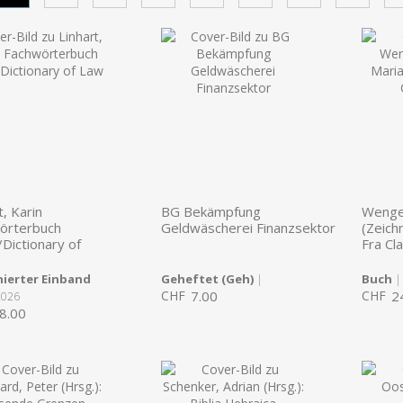
t, Karin
BG Bekämpfung
Wenger
örterbuch
Geldwäscherei Finanzsektor
(Zeichn
Dictionary of
Fra Cl
ierter Einband
Geheftet (Geh)
Buch
|
|
CHF
7.00
CHF
2
2026
8.00