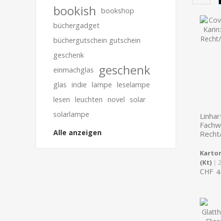
bookish
bookshop
büchergadget
büchergutschein gutschein
geschenk
geschenk
einmachglas
glas
indie
lampe
leselampe
lesen
leuchten
novel
solar
solarlampe
Linhar
Fachw
Alle anzeigen
Recht/
Karton
(Kt)
| 
CHF
4