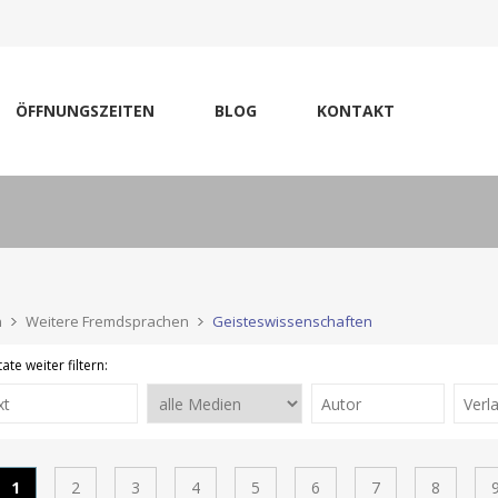
ÖFFNUNGSZEITEN
BLOG
KONTAKT
n
Weitere Fremdsprachen
Geisteswissenschaften
ate weiter filtern:
1
2
3
4
5
6
7
8