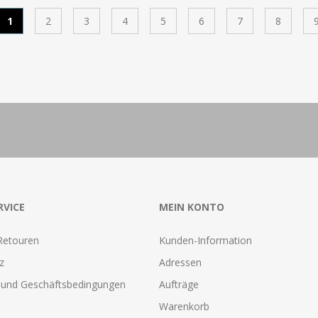
1
2
3
4
5
6
7
8
RVICE
MEIN KONTO
Retouren
Kunden-Information
z
Adressen
und Geschäftsbedingungen
Aufträge
Warenkorb