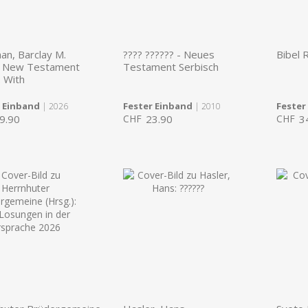
n, Barclay M.
???? ?????? - Neues
Bibel 
 New Testament
Testament Serbisch
 With
r Einband
Fester Einband
Fester
| 2026
| 2010
9.90
CHF
23.90
CHF
3