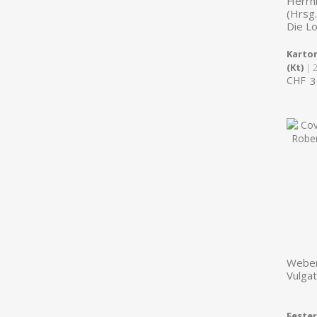
Herrn
(Hrsg.
Die L
Karton
(Kt)
| 
CHF
3
Weber
Vulga
Feste