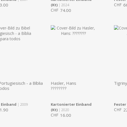
3.00
CHF
6
(Kt)
| 2024
CHF
74.00
Portugiesisch - a Bíblia
Hasler, Hans
Tigriny
todos
????????
r Einband
Kartonierter Einband
Fester
| 2009
1.90
CHF
2
(Kt)
| 2020
CHF
16.00