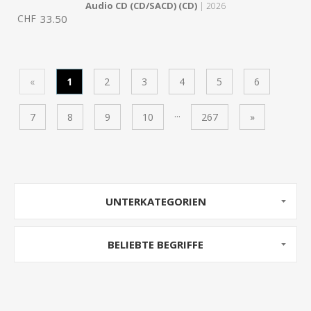
Audio CD (CD/SACD) (CD)
| 2026
CHF
33.50
«
1
2
3
4
5
6
...
7
8
9
10
267
»
UNTERKATEGORIEN
BELIEBTE BEGRIFFE