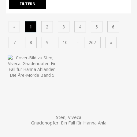
«
1
2
3
4
5
6
...
7
8
9
10
267
»
Sten, Viveca
Gnadenopfer. Ein Fall für Hanna Ahla