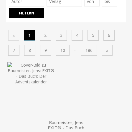
«
1
2
3
4
5
6
...
7
8
9
10
186
»
Baumeister, Jens
EXIT® - Das Buch