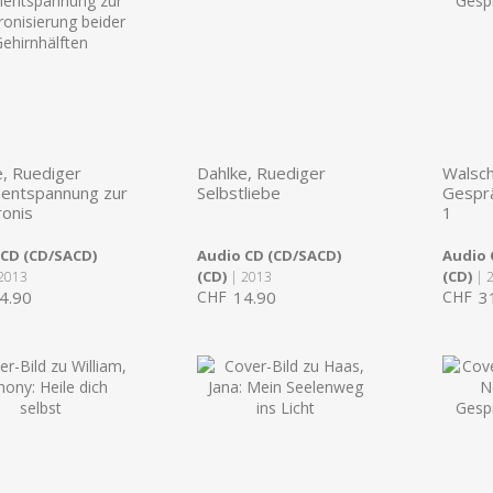
e, Ruediger
Dahlke, Ruediger
Walsch
nentspannung zur
Selbstliebe
Gesprä
ronis
1
 CD (CD/SACD)
Audio CD (CD/SACD)
Audio 
(CD)
(CD)
2013
| 2013
| 
4.90
CHF
14.90
CHF
3