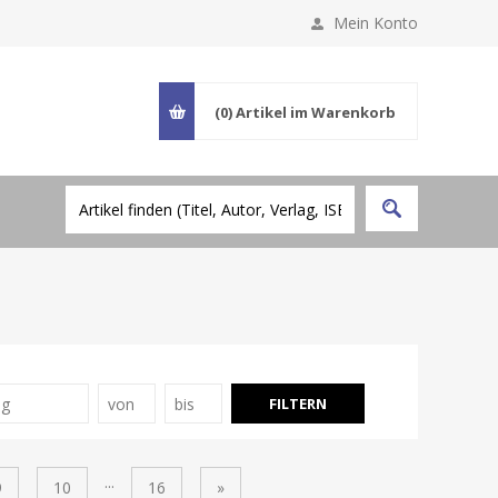
Mein Konto
(0)
Artikel im Warenkorb
...
9
10
16
»