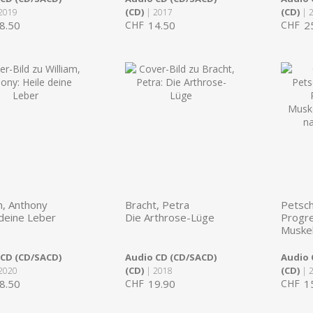
(CD)
(CD)
2019
| 2017
| 
8.50
CHF
14.50
CHF
2
m, Anthony
Bracht, Petra
Petsch
 deine Leber
Die Arthrose-Lüge
Progr
Muske
 CD (CD/SACD)
Audio CD (CD/SACD)
Audio 
(CD)
(CD)
2020
| 2018
| 
8.50
CHF
19.90
CHF
1