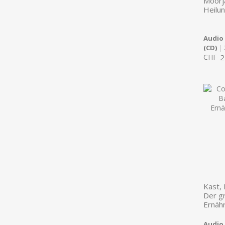
Moorja
Heilun
Audio
(CD)
| 
CHF
2
Kast,
Der g
Ernäh
Audio