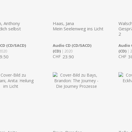
m, Anthony
Haas, Jana
Walsch
dich selbst
Mein Seelenweg ins Licht
Gesprä
2
 CD (CD/SACD)
Audio CD (CD/SACD)
Audio 
(CD)
(CD)
2020
| 2020
| 
9.50
CHF
23.90
CHF
3