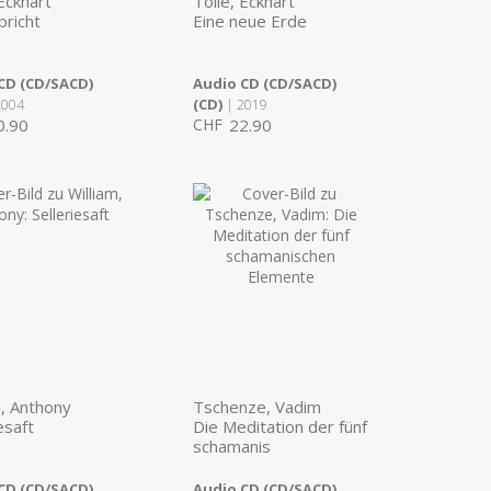
 Eckhart
Tolle, Eckhart
spricht
Eine neue Erde
CD (CD/SACD)
Audio CD (CD/SACD)
(CD)
2004
| 2019
0.90
CHF
22.90
m, Anthony
Tschenze, Vadim
esaft
Die Meditation der fünf
schamanis
CD (CD/SACD)
Audio CD (CD/SACD)