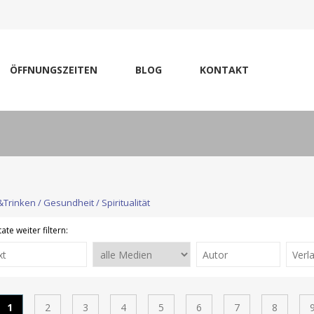
ÖFFNUNGSZEITEN
BLOG
KONTAKT
Trinken / Gesundheit / Spiritualität
ate weiter filtern:
1
2
3
4
5
6
7
8