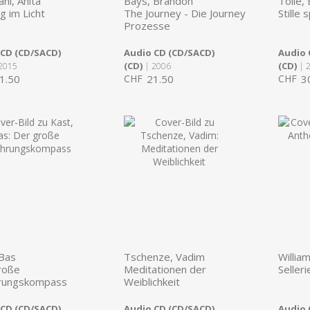
ni, Anita
Bays, Brandon
Tolle,
g im Licht
The Journey - Die Journey
Stille 
Prozesse
 CD (CD/SACD)
Audio CD (CD/SACD)
Audio 
(CD)
(CD)
2015
| 2006
| 
1.50
CHF
21.50
CHF
3
 Bas
Tschenze, Vadim
Willia
roße
Meditationen der
Selleri
rungskompass
Weiblichkeit
 CD (CD/SACD)
Audio CD (CD/SACD)
Audio 