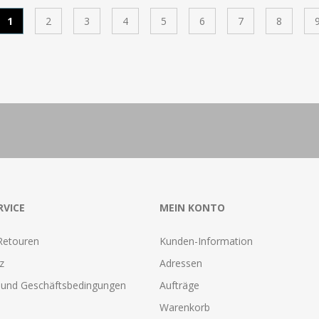
1
2
3
4
5
6
7
8
RVICE
MEIN KONTO
Retouren
Kunden-Information
z
Adressen
und Geschäftsbedingungen
Aufträge
Warenkorb