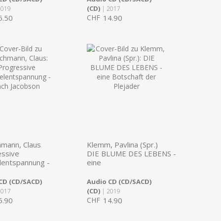
(CD)
2019
| 2017
5.50
CHF
14.90
mann, Claus
Klemm, Pavlina (Spr.)
essive
DIE BLUME DES LEBENS -
lentspannung -
eine
CD (CD/SACD)
Audio CD (CD/SACD)
(CD)
2017
| 2019
5.90
CHF
14.90