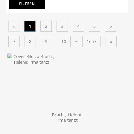
«
1
2
3
4
5
6
...
7
8
9
10
1657
»
Bracht, Helene
Irma tanzt