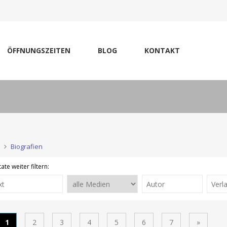
ÖFFNUNGSZEITEN
BLOG
KONTAKT
Biografien
ate weiter filtern:
1
2
3
4
5
6
7
»