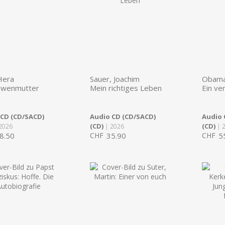
Hera
Sauer, Joachim
Obama
öwenmutter
Mein richtiges Leben
Ein ve
 CD (CD/SACD)
Audio CD (CD/SACD)
Audio 
(CD)
(CD)
2026
| 2026
| 
8.50
CHF
35.90
CHF
5