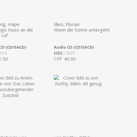
ing, Hape
Illies, Florian
nge muss an die
Wenn die Sonne untergeht
 Luf
CD (CD/SACD)
Audio CD (CD/SACD)
(CD)
2014
| 2025
1.50
CHF
40.90