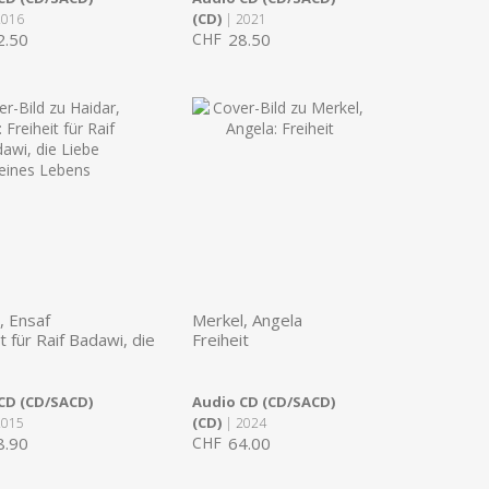
(CD)
2016
| 2021
2.50
CHF
28.50
, Ensaf
Merkel, Angela
t für Raif Badawi, die
Freiheit
CD (CD/SACD)
Audio CD (CD/SACD)
(CD)
2015
| 2024
8.90
CHF
64.00