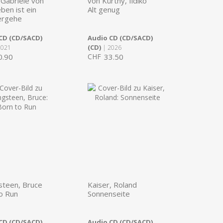
 Gabriele von
von Kürthy, Ildikó
ben ist ein
Alt genug
ergehe
CD (CD/SACD)
Audio CD (CD/SACD)
(CD)
2021
| 2026
0.90
CHF
33.50
steen, Bruce
Kaiser, Roland
o Run
Sonnenseite
CD (CD/SACD)
Audio CD (CD/SACD)