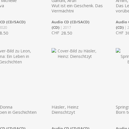
 Michelle
Gandhi, Arun
Arnim,
va
Wut ist ein Geschenk. Das
Das Le
Vermächtni
vorüb
 CD (CD/SACD)
Audio CD (CD/SACD)
Audio 
(CD)
(CD)
2020
| 2017
| 
8.50
CHF
28.50
CHF
3
 Donna
Häsler, Heinz
Spring
ben in Geschichten
Dienschtzyt
Born t
 CD (CD/SACD)
Audio CD (CD/SACD)
Audio 