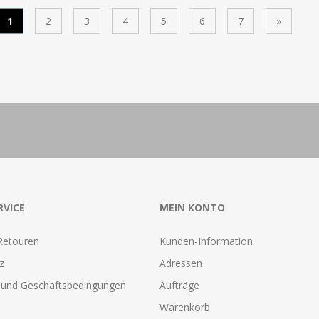
1
2
3
4
5
6
7
»
RVICE
MEIN KONTO
Retouren
Kunden-Information
z
Adressen
und Geschäftsbedingungen
Aufträge
Warenkorb