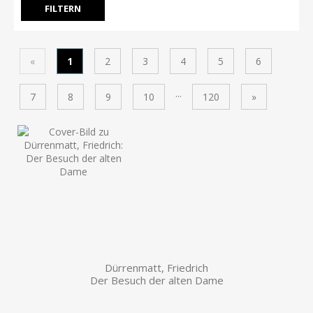
«
1
2
3
4
5
6
...
7
8
9
10
120
»
Dürrenmatt, Friedrich
Der Besuch der alten Dame