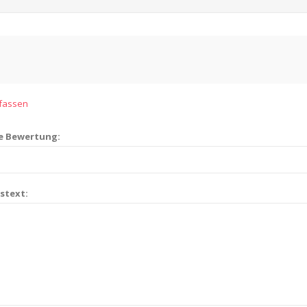
rfassen
ie Bewertung:
stext: