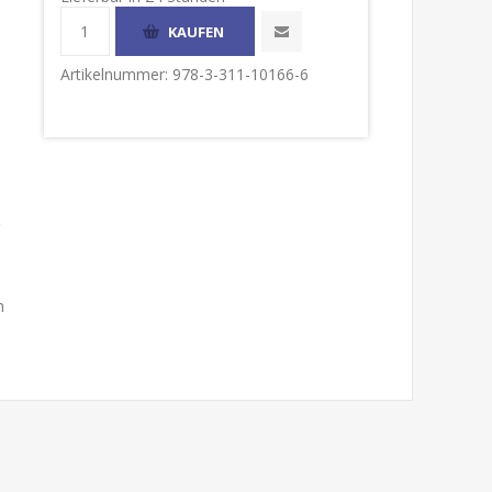
Artikelnummer:
978-3-311-10166-6
n
.
,
h