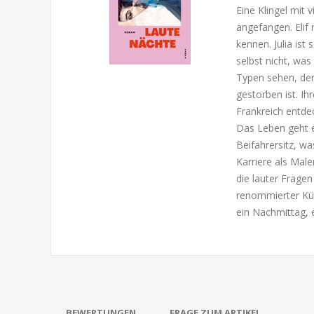
Eine Klingel mit
angefangen. Elif 
kennen. Julia ist
selbst nicht, was
Typen sehen, der
gestorben ist. I
Frankreich entde
Das Leben geht ei
Beifahrersitz, wa
Karriere als Maler
die lauter Fragen
renommierter Kün
ein Nachmittag, 
BEWERTUNGEN
FRAGE ZUM ARTIKEL