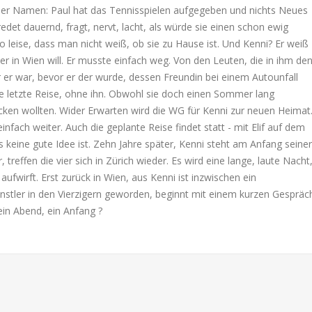
 vier Namen: Paul hat das Tennisspielen aufgegeben und nichts Neues
redet dauernd, fragt, nervt, lacht, als würde sie einen schon ewig
 so leise, dass man nicht weiß, ob sie zu Hause ist. Und Kenni? Er weiß
 er in Wien will. Er musste einfach weg. Von den Leuten, die in ihm de
 er war, bevor er der wurde, dessen Freundin bei einem Autounfall
hre letzte Reise, ohne ihn. Obwohl sie doch einen Sommer lang
cken wollten. Wider Erwarten wird die WG für Kenni zur neuen Heimat
nfach weiter. Auch die geplante Reise findet statt - mit Elif auf dem
s keine gute Idee ist. Zehn Jahre später, Kenni steht am Anfang seiner
, treffen die vier sich in Zürich wieder. Es wird eine lange, laute Nacht
 aufwirft. Erst zurück in Wien, aus Kenni ist inzwischen ein
stler in den Vierzigern geworden, beginnt mit einem kurzen Gespräc
ein Abend, ein Anfang ?