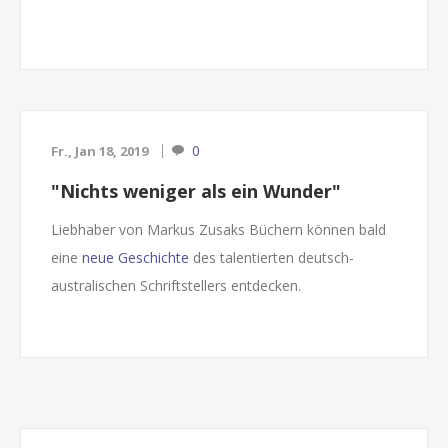
...
0
Fr., Jan 18, 2019
"Nichts weniger als ein Wunder"
Liebhaber von Markus Zusaks Büchern können bald
eine
neue Geschichte
des talentierten deutsch-
australischen Schriftstellers entdecken.
Der Roman "Nichts weniger als ein Wunder" erzählt
die Geschichte der fünf Dunbar-Brüder die beide
Elternteile verlieren und daraufhin auf sich alleine