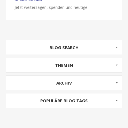
Jetzt weitersagen, spenden und heutige
Buchempfehlung lesen. :)
"Vier Tage in Kabul" von Anna Tell
Die schwedische Kriminalkommissarin Amanda Lund
ist für ein Jahr in Afghanistan stat...
BLOG SEARCH
THEMEN
ARCHIV
POPULÄRE BLOG TAGS